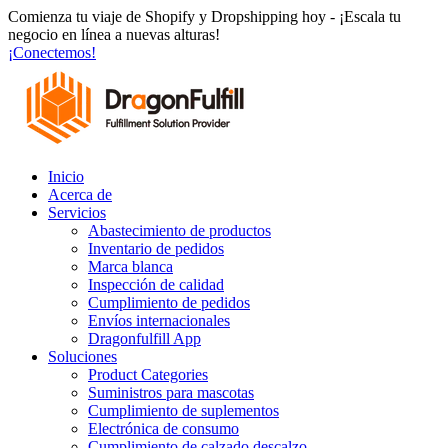
Ir
Comienza tu viaje de Shopify y Dropshipping hoy - ¡Escala tu
al
negocio en línea a nuevas alturas!
contenido
¡Conectemos!
Inicio
Acerca de
Servicios
Abastecimiento de productos
Inventario de pedidos
Marca blanca
Inspección de calidad
Cumplimiento de pedidos
Envíos internacionales
Dragonfulfill App
Soluciones
Product Categories
Suministros para mascotas
Cumplimiento de suplementos
Electrónica de consumo
Cumplimiento de calzado descalzo