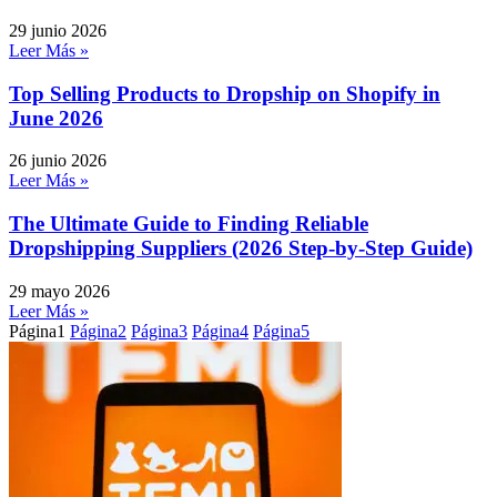
29 junio 2026
Leer Más »
Top Selling Products to Dropship on Shopify in
June 2026
26 junio 2026
Leer Más »
The Ultimate Guide to Finding Reliable
Dropshipping Suppliers (2026 Step-by-Step Guide)
29 mayo 2026
Leer Más »
Página
1
Página
2
Página
3
Página
4
Página
5