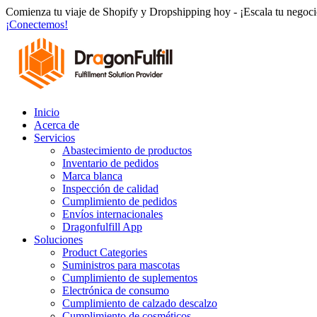
Ir
Comienza tu viaje de Shopify y Dropshipping hoy - ¡Escala tu negocio
al
¡Conectemos!
contenido
Inicio
Acerca de
Servicios
Abastecimiento de productos
Inventario de pedidos
Marca blanca
Inspección de calidad
Cumplimiento de pedidos
Envíos internacionales
Dragonfulfill App
Soluciones
Product Categories
Suministros para mascotas
Cumplimiento de suplementos
Electrónica de consumo
Cumplimiento de calzado descalzo
Cumplimiento de cosméticos