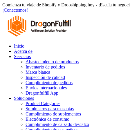
Ir
Comienza tu viaje de Shopify y Dropshipping hoy - ¡Escala tu negocio
al
¡Conectemos!
contenido
Inicio
Acerca de
Servicios
Abastecimiento de productos
Inventario de pedidos
Marca blanca
Inspección de calidad
Cumplimiento de pedidos
Envíos internacionales
Dragonfulfill App
Soluciones
Product Categories
Suministros para mascotas
Cumplimiento de suplementos
Electrónica de consumo
Cumplimiento de calzado descalzo
Cumplimiento de cosméticos