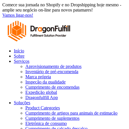
Saltar
Comece sua jornada no Shopify e no Dropshipping hoje mesmo -
para
amplie seu negócio on-line para novos patamares!
o
Vamos ligar-nos!
conteúdo
Início
Sobre
Serviços
Aprovisionamento de produtos
Inventário de pré-encomenda
Marca própria
Inspeção da qualidade
Cumprimento de encomendas
Expedição global
Dragonfulfill App
Soluções
Product Categories
Cumprimento de artigos para animais de estimação
Cumprimento de suplementos
Eletrónica de consumo
Cumprimento de calçado descalço