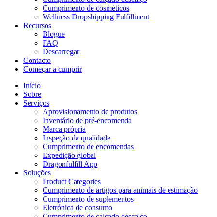
Cumprimento de cosméticos
Wellness Dropshipping Fulfillment
Recursos
Blogue
FAQ
Descarregar
Contacto
Começar a cumprir
Início
Sobre
Serviços
Aprovisionamento de produtos
Inventário de pré-encomenda
Marca própria
Inspeção da qualidade
Cumprimento de encomendas
Expedição global
Dragonfulfill App
Soluções
Product Categories
Cumprimento de artigos para animais de estimação
Cumprimento de suplementos
Eletrónica de consumo
Cumprimento de calçado descalço