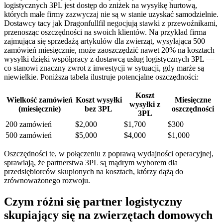
logistycznych 3PL jest dostęp do zniżek na wysyłkę hurtową,
których małe firmy zazwyczaj nie są w stanie uzyskać samodzielnie.
Dostawcy tacy jak Dragonfullfil negocjują stawki z przewoźnikami,
przenosząc oszczędności na swoich klientów. Na przykład firma
zajmująca się sprzedażą artykułów dla zwierząt, wysyłająca 500
zamówień miesięcznie, może zaoszczędzić nawet 20% na kosztach
wysyłki dzięki współpracy z dostawcą usług logistycznych 3PL —
co stanowi znaczny zwrot z inwestycji w sytuacji, gdy marże są
niewielkie. Poniższa tabela ilustruje potencjalne oszczędności:
Koszt
Wielkość zamówień
Koszt wysyłki
Miesięczne
wysyłki z
(miesięcznie)
bez 3PL
oszczędności
3PL
200 zamówień
$2,000
$1,700
$300
500 zamówień
$5,000
$4,000
$1,000
Oszczędności te, w połączeniu z poprawą wydajności operacyjnej,
sprawiają, że partnerstwa 3PL są mądrym wyborem dla
przedsiębiorców skupionych na kosztach, którzy dążą do
zrównoważonego rozwoju.
Czym różni się partner logistyczny
skupiający się na zwierzętach domowych