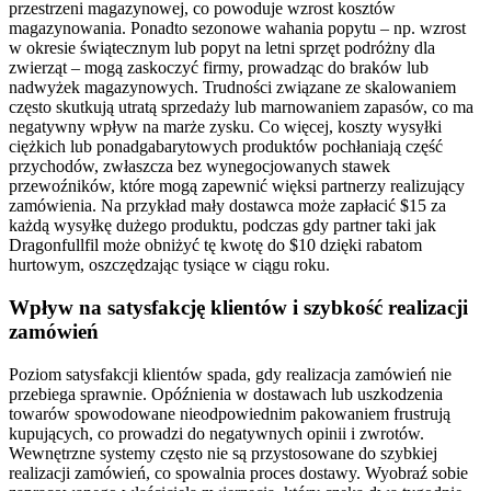
przestrzeni magazynowej, co powoduje wzrost kosztów
magazynowania. Ponadto sezonowe wahania popytu – np. wzrost
w okresie świątecznym lub popyt na letni sprzęt podróżny dla
zwierząt – mogą zaskoczyć firmy, prowadząc do braków lub
nadwyżek magazynowych. Trudności związane ze skalowaniem
często skutkują utratą sprzedaży lub marnowaniem zapasów, co ma
negatywny wpływ na marże zysku. Co więcej, koszty wysyłki
ciężkich lub ponadgabarytowych produktów pochłaniają część
przychodów, zwłaszcza bez wynegocjowanych stawek
przewoźników, które mogą zapewnić więksi partnerzy realizujący
zamówienia. Na przykład mały dostawca może zapłacić $15 za
każdą wysyłkę dużego produktu, podczas gdy partner taki jak
Dragonfullfil może obniżyć tę kwotę do $10 dzięki rabatom
hurtowym, oszczędzając tysiące w ciągu roku.
Wpływ na satysfakcję klientów i szybkość realizacji
zamówień
Poziom satysfakcji klientów spada, gdy realizacja zamówień nie
przebiega sprawnie. Opóźnienia w dostawach lub uszkodzenia
towarów spowodowane nieodpowiednim pakowaniem frustrują
kupujących, co prowadzi do negatywnych opinii i zwrotów.
Wewnętrzne systemy często nie są przystosowane do szybkiej
realizacji zamówień, co spowalnia proces dostawy. Wyobraź sobie