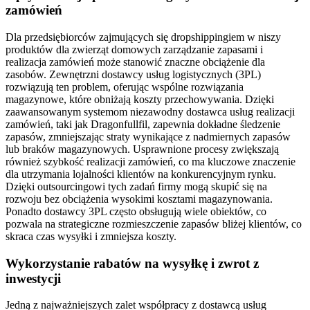
zamówień
Dla przedsiębiorców zajmujących się dropshippingiem w niszy
produktów dla zwierząt domowych zarządzanie zapasami i
realizacja zamówień może stanowić znaczne obciążenie dla
zasobów. Zewnętrzni dostawcy usług logistycznych (3PL)
rozwiązują ten problem, oferując wspólne rozwiązania
magazynowe, które obniżają koszty przechowywania. Dzięki
zaawansowanym systemom niezawodny dostawca usług realizacji
zamówień, taki jak Dragonfullfil, zapewnia dokładne śledzenie
zapasów, zmniejszając straty wynikające z nadmiernych zapasów
lub braków magazynowych. Usprawnione procesy zwiększają
również szybkość realizacji zamówień, co ma kluczowe znaczenie
dla utrzymania lojalności klientów na konkurencyjnym rynku.
Dzięki outsourcingowi tych zadań firmy mogą skupić się na
rozwoju bez obciążenia wysokimi kosztami magazynowania.
Ponadto dostawcy 3PL często obsługują wiele obiektów, co
pozwala na strategiczne rozmieszczenie zapasów bliżej klientów, co
skraca czas wysyłki i zmniejsza koszty.
Wykorzystanie rabatów na wysyłkę i zwrot z
inwestycji
Jedną z najważniejszych zalet współpracy z dostawcą usług