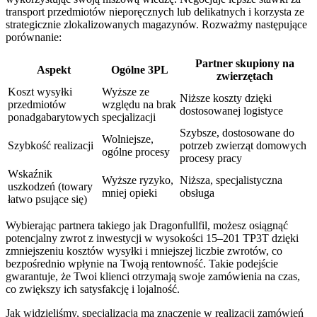
transport przedmiotów nieporęcznych lub delikatnych i korzysta ze
strategicznie zlokalizowanych magazynów. Rozważmy następujące
porównanie:
Partner skupiony na
Aspekt
Ogólne 3PL
zwierzętach
Koszt wysyłki
Wyższe ze
Niższe koszty dzięki
przedmiotów
względu na brak
dostosowanej logistyce
ponadgabarytowych
specjalizacji
Szybsze, dostosowane do
Wolniejsze,
Szybkość realizacji
potrzeb zwierząt domowych
ogólne procesy
procesy pracy
Wskaźnik
Wyższe ryzyko,
Niższa, specjalistyczna
uszkodzeń (towary
mniej opieki
obsługa
łatwo psujące się)
Wybierając partnera takiego jak Dragonfullfil, możesz osiągnąć
potencjalny zwrot z inwestycji w wysokości 15–201 TP3T dzięki
zmniejszeniu kosztów wysyłki i mniejszej liczbie zwrotów, co
bezpośrednio wpłynie na Twoją rentowność. Takie podejście
gwarantuje, że Twoi klienci otrzymają swoje zamówienia na czas,
co zwiększy ich satysfakcję i lojalność.
Jak widzieliśmy, specjalizacja ma znaczenie w realizacji zamówień