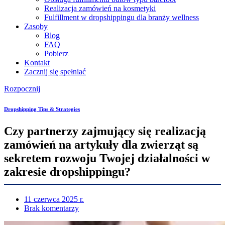
Realizacja zamówień na kosmetyki
Fulfillment w dropshippingu dla branży wellness
Zasoby
Blog
FAQ
Pobierz
Kontakt
Zacznij się spełniać
Rozpocznij
Dropshipping Tips & Strategies
Czy partnerzy zajmujący się realizacją
zamówień na artykuły dla zwierząt są
sekretem rozwoju Twojej działalności w
zakresie dropshippingu?
11 czerwca 2025 r.
Brak komentarzy