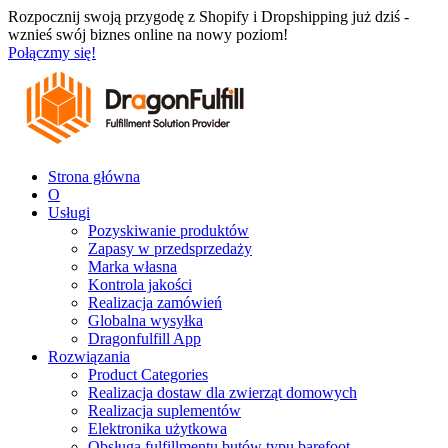
Przejdź
Rozpocznij swoją przygodę z Shopify i Dropshipping już dziś -
do
wznieś swój biznes online na nowy poziom!
treści
Połączmy się!
Strona główna
O
Usługi
Pozyskiwanie produktów
Zapasy w przedsprzedaży
Marka własna
Kontrola jakości
Realizacja zamówień
Globalna wysyłka
Dragonfulfill App
Rozwiązania
Product Categories
Realizacja dostaw dla zwierząt domowych
Realizacja suplementów
Elektronika użytkowa
Obsługa fulfillmentu butów typu barefoot