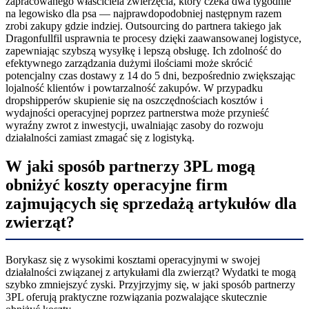
zapracowanego właściciela zwierzęcia, który czeka dwa tygodnie
na legowisko dla psa — najprawdopodobniej następnym razem
zrobi zakupy gdzie indziej. Outsourcing do partnera takiego jak
Dragonfullfil usprawnia te procesy dzięki zaawansowanej logistyce,
zapewniając szybszą wysyłkę i lepszą obsługę. Ich zdolność do
efektywnego zarządzania dużymi ilościami może skrócić
potencjalny czas dostawy z 14 do 5 dni, bezpośrednio zwiększając
lojalność klientów i powtarzalność zakupów. W przypadku
dropshipperów skupienie się na oszczędnościach kosztów i
wydajności operacyjnej poprzez partnerstwa może przynieść
wyraźny zwrot z inwestycji, uwalniając zasoby do rozwoju
działalności zamiast zmagać się z logistyką.
W jaki sposób partnerzy 3PL mogą
obniżyć koszty operacyjne firm
zajmujących się sprzedażą artykułów dla
zwierząt?
Borykasz się z wysokimi kosztami operacyjnymi w swojej
działalności związanej z artykułami dla zwierząt? Wydatki te mogą
szybko zmniejszyć zyski. Przyjrzyjmy się, w jaki sposób partnerzy
3PL oferują praktyczne rozwiązania pozwalające skutecznie