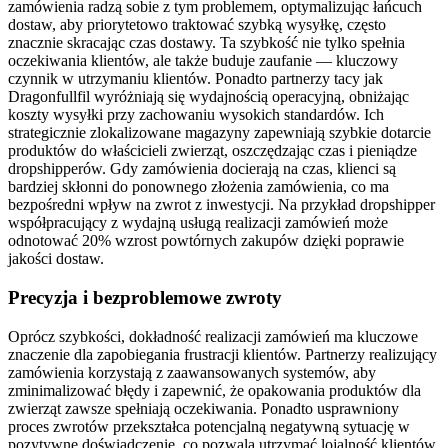
zamówienia radzą sobie z tym problemem, optymalizując łańcuch
dostaw, aby priorytetowo traktować szybką wysyłkę, często
znacznie skracając czas dostawy. Ta szybkość nie tylko spełnia
oczekiwania klientów, ale także buduje zaufanie — kluczowy
czynnik w utrzymaniu klientów. Ponadto partnerzy tacy jak
Dragonfullfil wyróżniają się wydajnością operacyjną, obniżając
koszty wysyłki przy zachowaniu wysokich standardów. Ich
strategicznie zlokalizowane magazyny zapewniają szybkie dotarcie
produktów do właścicieli zwierząt, oszczędzając czas i pieniądze
dropshipperów. Gdy zamówienia docierają na czas, klienci są
bardziej skłonni do ponownego złożenia zamówienia, co ma
bezpośredni wpływ na zwrot z inwestycji. Na przykład dropshipper
współpracujący z wydajną usługą realizacji zamówień może
odnotować 20% wzrost powtórnych zakupów dzięki poprawie
jakości dostaw.
Precyzja i bezproblemowe zwroty
Oprócz szybkości, dokładność realizacji zamówień ma kluczowe
znaczenie dla zapobiegania frustracji klientów. Partnerzy realizujący
zamówienia korzystają z zaawansowanych systemów, aby
zminimalizować błędy i zapewnić, że opakowania produktów dla
zwierząt zawsze spełniają oczekiwania. Ponadto usprawniony
proces zwrotów przekształca potencjalną negatywną sytuację w
pozytywne doświadczenie, co pozwala utrzymać lojalność klientów.