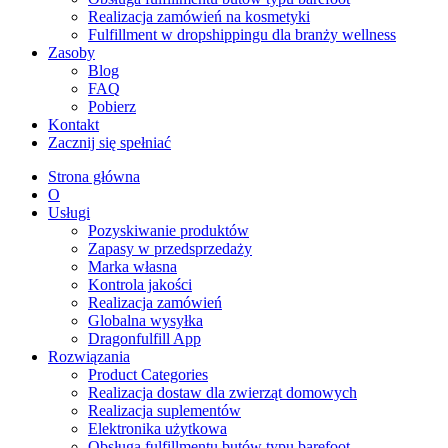
Realizacja zamówień na kosmetyki
Fulfillment w dropshippingu dla branży wellness
Zasoby
Blog
FAQ
Pobierz
Kontakt
Zacznij się spełniać
Strona główna
O
Usługi
Pozyskiwanie produktów
Zapasy w przedsprzedaży
Marka własna
Kontrola jakości
Realizacja zamówień
Globalna wysyłka
Dragonfulfill App
Rozwiązania
Product Categories
Realizacja dostaw dla zwierząt domowych
Realizacja suplementów
Elektronika użytkowa
Obsługa fulfillmentu butów typu barefoot