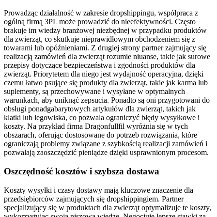
Prowadząc działalność w zakresie dropshippingu, współpraca z
ogólną firmą 3PL może prowadzić do nieefektywności. Często
brakuje im wiedzy branżowej niezbędnej w przypadku produktów
dla zwierząt, co skutkuje nieprawidłowym obchodzeniem się z
towarami lub opóźnieniami. Z drugiej strony partner zajmujący się
realizacją zamówień dla zwierząt rozumie niuanse, takie jak surowe
przepisy dotyczące bezpieczeństwa i zgodności produktów dla
zwierząt. Priorytetem dla niego jest wydajność operacyjna, dzięki
czemu łatwo psujące się produkty dla zwierząt, takie jak karma lub
suplementy, są przechowywane i wysyłane w optymalnych
warunkach, aby uniknąć zepsucia. Ponadto są oni przygotowani do
obsługi ponadgabarytowych artykułów dla zwierząt, takich jak
klatki lub legowiska, co pozwala ograniczyć błędy wysyłkowe i
koszty. Na przykład firma Dragonfullfil wyróżnia się w tych
obszarach, oferując dostosowane do potrzeb rozwiązania, które
ograniczają problemy związane z szybkością realizacji zamówień i
pozwalają zaoszczędzić pieniądze dzięki usprawnionym procesom.
Oszczędność kosztów i szybsza dostawa
Koszty wysyłki i czasy dostawy mają kluczowe znaczenie dla
przedsiębiorców zajmujących się dropshippingiem. Partner
specjalizujący się w produktach dla zwierząt optymalizuje te koszty,
wykorzystując swoją niszową wiedzę. Negocjuje lepsze stawki za