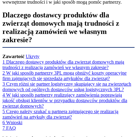
wewnętrzne trudności i w jaki sposób mogą pomóc partnerzy.
Dlaczego dostawcy produktów dla
zwierząt domowych mają trudności z
realizacją zamówień we własnym
zakresie?
Zawartość
Ukryty
1
Dlaczego dostawcy produktów dla zwierząt domowych mają
trudności z realizacją zamówień we własnym zakresie?
2
W jaki sposób partnerzy 3PL mogą obniżyć koszty operacyjne
firm zajmujących się sprzedażą artykułów dla zwierząt?
3
Czym różni się partner logistyczny skupiający się na zwierzętach
domowych od ogólnych dostawców usług logistycznych 3PL?
4
W jaki sposób partnerzy realizujący zamówienia poprawiają
jakość obsługi klientów w przypadku dostawców produktów dla
zwierząt domowych?
5
Czego należy szukać u partnera zajmującego się realizacją
zamówień na artykuły dla zwierząt?
6
Wnioski
7
FAQ