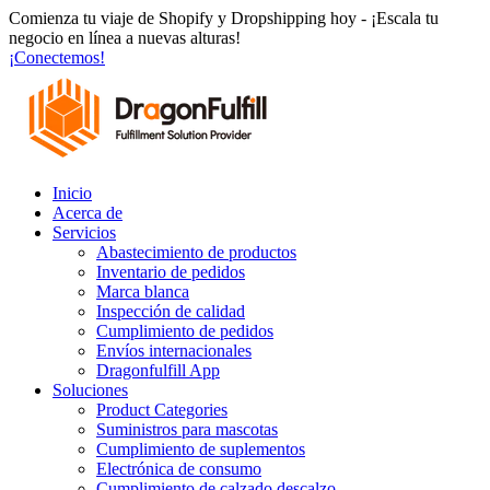
Ir
Comienza tu viaje de Shopify y Dropshipping hoy - ¡Escala tu
al
negocio en línea a nuevas alturas!
contenido
¡Conectemos!
Inicio
Acerca de
Servicios
Abastecimiento de productos
Inventario de pedidos
Marca blanca
Inspección de calidad
Cumplimiento de pedidos
Envíos internacionales
Dragonfulfill App
Soluciones
Product Categories
Suministros para mascotas
Cumplimiento de suplementos
Electrónica de consumo
Cumplimiento de calzado descalzo