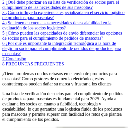
2
¿Qué debe priorizar en su lista de verificación de socios para el
cumplimiento de las necesidades de sus mascotas?
3
¿Cómo influye la experiencia especializada en el servicio logístico
de productos para mascotas?
4
¿Se tienen en cuenta sus necesidades de escalabilidad en la
evaluación de los socios logísticos?
5
¿Cómo pueden las capacidades de envío diferenciar las opciones
de socios para el cumplimiento de pedidos de mascotas?
6
¿Por qué es importante la integración tecnológica a la hora de
elegir un socio para el cumplimiento de pedidos de productos para
mascotas?
7
Conclusión
8
PREGUNTAS FRECUENTES
¿Tiene problemas con los retrasos en el envío de productos para
mascotas? Como gestores de comercio electrónico, estos
contratiempos pueden dañar su marca y frustrar a los clientes.
Una lista de verificación de socios para el cumplimiento de pedidos
de productos para mascotas es fundamental para 2025. Ayuda a
evaluar a los socios en cuanto a fiabilidad, tecnología y
escalabilidad, lo que garantiza una logística fluida de los productos
para mascotas y permite superar con facilidad los retos que plantea
el cumplimiento de los pedidos.