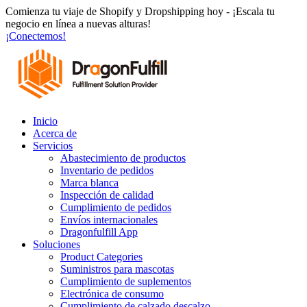
Ir
Comienza tu viaje de Shopify y Dropshipping hoy - ¡Escala tu
al
negocio en línea a nuevas alturas!
contenido
¡Conectemos!
Inicio
Acerca de
Servicios
Abastecimiento de productos
Inventario de pedidos
Marca blanca
Inspección de calidad
Cumplimiento de pedidos
Envíos internacionales
Dragonfulfill App
Soluciones
Product Categories
Suministros para mascotas
Cumplimiento de suplementos
Electrónica de consumo
Cumplimiento de calzado descalzo