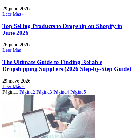
29 junio 2026
Leer Más »
Top Selling Products to Dropship on Shopify in
June 2026
26 junio 2026
Leer Más »
The Ultimate Guide to Finding Reliable
Dropshipping Suppliers (2026 Step-by-Step Guide)
29 mayo 2026
Leer Más »
Página
1
Página
2
Página
3
Página
4
Página
5