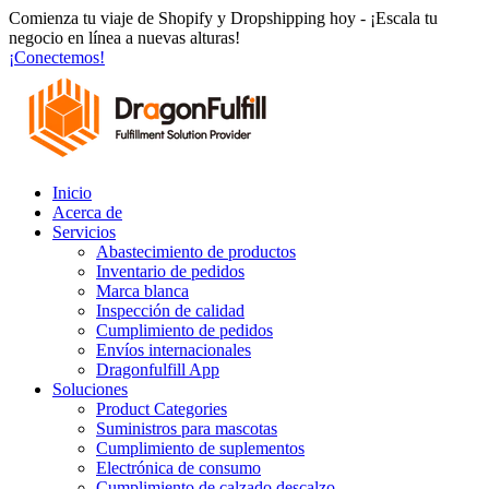
Ir
Comienza tu viaje de Shopify y Dropshipping hoy - ¡Escala tu
al
negocio en línea a nuevas alturas!
contenido
¡Conectemos!
Inicio
Acerca de
Servicios
Abastecimiento de productos
Inventario de pedidos
Marca blanca
Inspección de calidad
Cumplimiento de pedidos
Envíos internacionales
Dragonfulfill App
Soluciones
Product Categories
Suministros para mascotas
Cumplimiento de suplementos
Electrónica de consumo
Cumplimiento de calzado descalzo