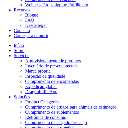
Wellness Dropshipping Fulfillment
Recursos
Blogue
FAQ
Descarregar
Contacto
Começar a cumprir
Início
Sobre
Serviços
Aprovisionamento de produtos
Inventário de pré-encomenda
Marca própria
Inspeção da qualidade
Cumprimento de encomendas
Expedição global
Dragonfulfill App
Soluções
Product Categories
Cumprimento de artigos para animais de estimação
Cumprimento de suplementos
Eletrónica de consumo
Cumprimento de calçado descalço
Cumprimento de cosméticos