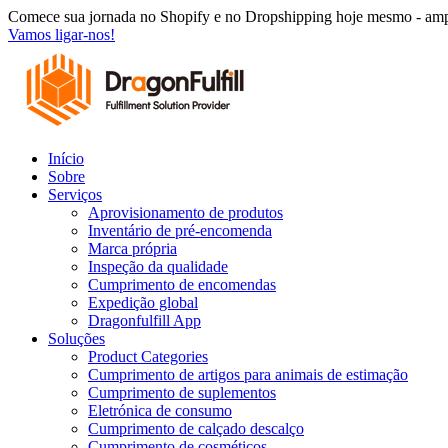
Saltar
Comece sua jornada no Shopify e no Dropshipping hoje mesmo - ampl
para
Vamos ligar-nos!
o
conteúdo
Início
Sobre
Serviços
Aprovisionamento de produtos
Inventário de pré-encomenda
Marca própria
Inspeção da qualidade
Cumprimento de encomendas
Expedição global
Dragonfulfill App
Soluções
Product Categories
Cumprimento de artigos para animais de estimação
Cumprimento de suplementos
Eletrónica de consumo
Cumprimento de calçado descalço
Cumprimento de cosméticos