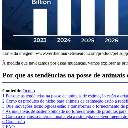
Fonte da imagem: www.verifiedmarketresearch.com/product/pet-supp
À medida que navegamos por essas mudanças, vamos explorar as prin
Por que as tendências na posse de animais 
Conteúdo
Oculto
1
Por que as tendências na posse de animais de estimação estão a cria
2
Como os produtos de nicho para animais de estimação estão a redefi
3
Que inovações tecnológicas estão a transformar o fornecimento de 
4
As iniciativas de sustentabilidade no fornecimento de produtos par
5
Como a expansão internacional afeta a estratégia de atendimento de
6
Conclusão
7
FAQ