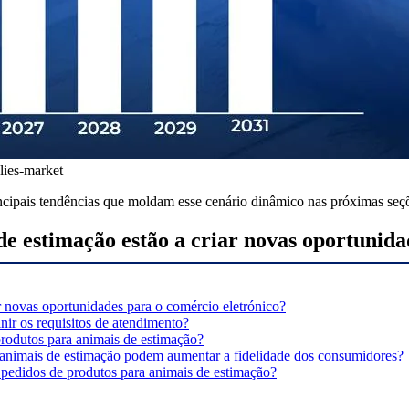
lies-market
cipais tendências que moldam esse cenário dinâmico nas próximas seç
de estimação estão a criar novas oportunid
r novas oportunidades para o comércio eletrónico?
nir os requisitos de atendimento?
produtos para animais de estimação?
a animais de estimação podem aumentar a fidelidade dos consumidores?
 pedidos de produtos para animais de estimação?