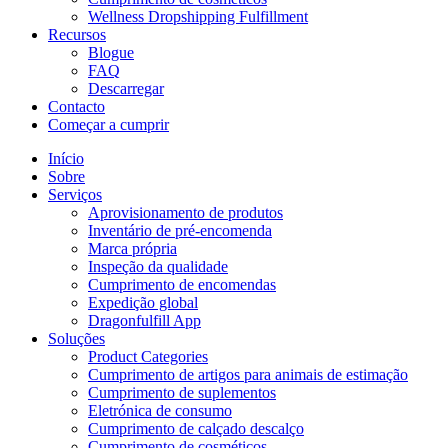
Wellness Dropshipping Fulfillment
Recursos
Blogue
FAQ
Descarregar
Contacto
Começar a cumprir
Início
Sobre
Serviços
Aprovisionamento de produtos
Inventário de pré-encomenda
Marca própria
Inspeção da qualidade
Cumprimento de encomendas
Expedição global
Dragonfulfill App
Soluções
Product Categories
Cumprimento de artigos para animais de estimação
Cumprimento de suplementos
Eletrónica de consumo
Cumprimento de calçado descalço
Cumprimento de cosméticos