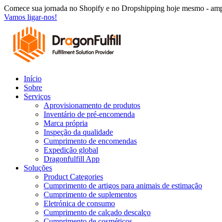
Saltar
Comece sua jornada no Shopify e no Dropshipping hoje mesmo - ampl
para
Vamos ligar-nos!
o
conteúdo
Início
Sobre
Serviços
Aprovisionamento de produtos
Inventário de pré-encomenda
Marca própria
Inspeção da qualidade
Cumprimento de encomendas
Expedição global
Dragonfulfill App
Soluções
Product Categories
Cumprimento de artigos para animais de estimação
Cumprimento de suplementos
Eletrónica de consumo
Cumprimento de calçado descalço
Cumprimento de cosméticos