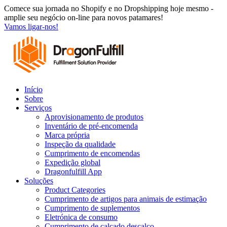
Saltar
Comece sua jornada no Shopify e no Dropshipping hoje mesmo -
para
amplie seu negócio on-line para novos patamares!
o
Vamos ligar-nos!
conteúdo
Início
Sobre
Serviços
Aprovisionamento de produtos
Inventário de pré-encomenda
Marca própria
Inspeção da qualidade
Cumprimento de encomendas
Expedição global
Dragonfulfill App
Soluções
Product Categories
Cumprimento de artigos para animais de estimação
Cumprimento de suplementos
Eletrónica de consumo
Cumprimento de calçado descalço