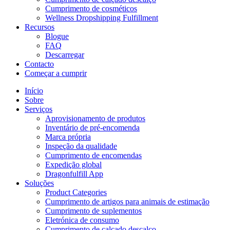
Cumprimento de cosméticos
Wellness Dropshipping Fulfillment
Recursos
Blogue
FAQ
Descarregar
Contacto
Começar a cumprir
Início
Sobre
Serviços
Aprovisionamento de produtos
Inventário de pré-encomenda
Marca própria
Inspeção da qualidade
Cumprimento de encomendas
Expedição global
Dragonfulfill App
Soluções
Product Categories
Cumprimento de artigos para animais de estimação
Cumprimento de suplementos
Eletrónica de consumo
Cumprimento de calçado descalço