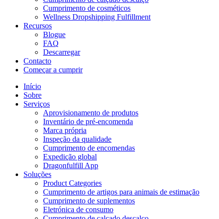
Cumprimento de cosméticos
Wellness Dropshipping Fulfillment
Recursos
Blogue
FAQ
Descarregar
Contacto
Começar a cumprir
Início
Sobre
Serviços
Aprovisionamento de produtos
Inventário de pré-encomenda
Marca própria
Inspeção da qualidade
Cumprimento de encomendas
Expedição global
Dragonfulfill App
Soluções
Product Categories
Cumprimento de artigos para animais de estimação
Cumprimento de suplementos
Eletrónica de consumo
Cumprimento de calçado descalço