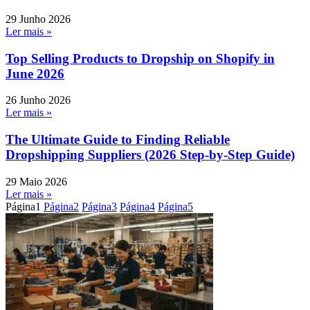
29 Junho 2026
Ler mais »
Top Selling Products to Dropship on Shopify in
June 2026
26 Junho 2026
Ler mais »
The Ultimate Guide to Finding Reliable
Dropshipping Suppliers (2026 Step-by-Step Guide)
29 Maio 2026
Ler mais »
Página
1
Página
2
Página
3
Página
4
Página
5