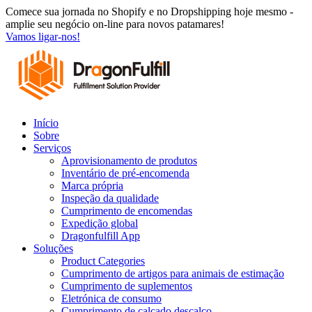
Saltar
Comece sua jornada no Shopify e no Dropshipping hoje mesmo -
para
amplie seu negócio on-line para novos patamares!
o
Vamos ligar-nos!
conteúdo
Início
Sobre
Serviços
Aprovisionamento de produtos
Inventário de pré-encomenda
Marca própria
Inspeção da qualidade
Cumprimento de encomendas
Expedição global
Dragonfulfill App
Soluções
Product Categories
Cumprimento de artigos para animais de estimação
Cumprimento de suplementos
Eletrónica de consumo
Cumprimento de calçado descalço