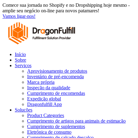
Saltar
Comece sua jornada no Shopify e no Dropshipping hoje mesmo -
para
amplie seu negócio on-line para novos patamares!
o
Vamos ligar-nos!
conteúdo
Início
Sobre
Serviços
Aprovisionamento de produtos
Inventário de pré-encomenda
Marca própria
Inspeção da qualidade
Cumprimento de encomendas
Expedição global
Dragonfulfill App
Soluções
Product Categories
Cumprimento de artigos para animais de estimação
Cumprimento de suplementos
Eletrónica de consumo
Cumprimento de calçado descalço