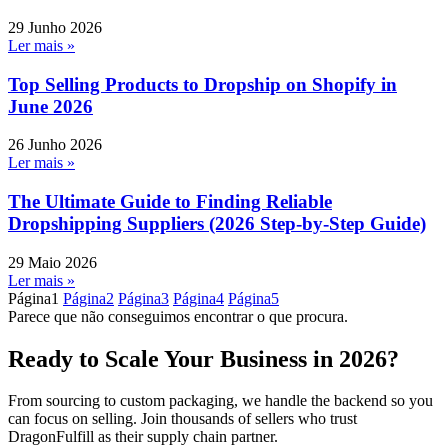
29 Junho 2026
Ler mais »
Top Selling Products to Dropship on Shopify in
June 2026
26 Junho 2026
Ler mais »
The Ultimate Guide to Finding Reliable
Dropshipping Suppliers (2026 Step-by-Step Guide)
29 Maio 2026
Ler mais »
Página
1
Página
2
Página
3
Página
4
Página
5
Parece que não conseguimos encontrar o que procura.
Ready to Scale Your Business in 2026?
From sourcing to custom packaging, we handle the backend so you
can focus on selling. Join thousands of sellers who trust
DragonFulfill as their supply chain partner.