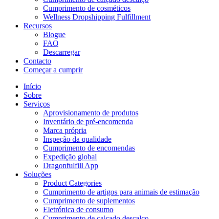
Cumprimento de cosméticos
Wellness Dropshipping Fulfillment
Recursos
Blogue
FAQ
Descarregar
Contacto
Começar a cumprir
Início
Sobre
Serviços
Aprovisionamento de produtos
Inventário de pré-encomenda
Marca própria
Inspeção da qualidade
Cumprimento de encomendas
Expedição global
Dragonfulfill App
Soluções
Product Categories
Cumprimento de artigos para animais de estimação
Cumprimento de suplementos
Eletrónica de consumo
Cumprimento de calçado descalço