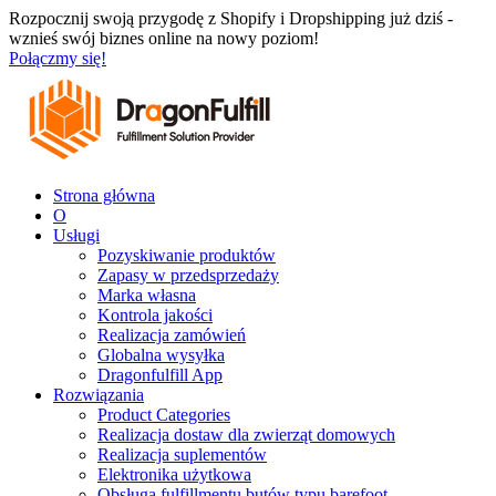
Przejdź
Rozpocznij swoją przygodę z Shopify i Dropshipping już dziś -
do
wznieś swój biznes online na nowy poziom!
treści
Połączmy się!
Strona główna
O
Usługi
Pozyskiwanie produktów
Zapasy w przedsprzedaży
Marka własna
Kontrola jakości
Realizacja zamówień
Globalna wysyłka
Dragonfulfill App
Rozwiązania
Product Categories
Realizacja dostaw dla zwierząt domowych
Realizacja suplementów
Elektronika użytkowa
Obsługa fulfillmentu butów typu barefoot