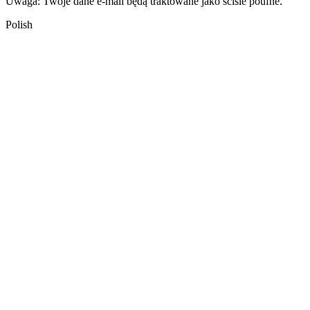
Uwaga: Twoje dane e-mail będą traktowane jako ściśle poufne.
Polish