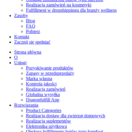
Realizacja zamówień na kosmetyki
Fulfillment w dropshippingu dla branży wellness
Zasoby
Blog
FAQ
Pobierz
Kontakt
Zacznij się spełniać
Strona główna
O
Usługi
Pozyskiwanie produktów
Zapasy w przedsprzedaży
Marka własna
Kontrola jakości
Realizacja zamówień
Globalna wysyłka
Dragonfulfill App
Rozwiązania
Product Categories
Realizacja dostaw dla zwierząt domowych
Realizacja suplementów
Elektronika użytkowa
Obsługa fulfillmentu butów typu barefoot