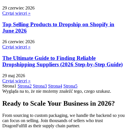
29 czerwiec 2026
Czytaj więcej »
Top Selling Products to Dropship on Shopify in
June 2026
26 czerwiec 2026
Czytaj więcej »
The Ultimate Guide to Finding Reliable
Dropshipping Suppliers (2026 Step-by-Step Guide)
29 maj 2026
Czytaj więcej »
Strona
1
Strona
2
Strona
3
Strona
4
Strona
5
Wygląda na to, że nie możemy znaleźć tego, czego szukasz.
Ready to Scale Your Business in 2026?
From sourcing to custom packaging, we handle the backend so you
can focus on selling. Join thousands of sellers who trust
DragonFulfill as their supply chain partner.