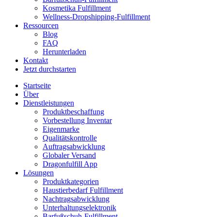
Kosmetika Fulfillment
Wellness-Dropshipping-Fulfillment
Ressourcen
Blog
FAQ
Herunterladen
Kontakt
Jetzt durchstarten
Startseite
Über
Dienstleistungen
Produktbeschaffung
Vorbestellung Inventar
Eigenmarke
Qualitätskontrolle
Auftragsabwicklung
Globaler Versand
Dragonfulfill App
Lösungen
Produktkategorien
Haustierbedarf Fulfillment
Nachtragsabwicklung
Unterhaltungselektronik
Barfußschuh-Fulfillment