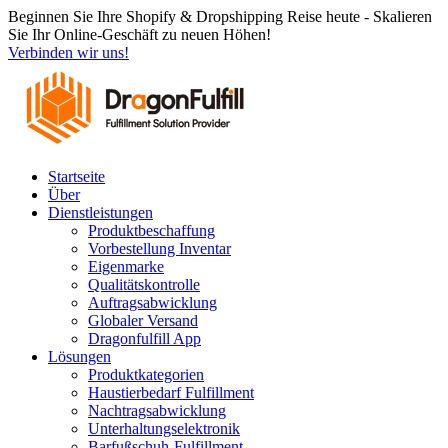
Zum
Beginnen Sie Ihre Shopify & Dropshipping Reise heute - Skalieren
Inhalt
Sie Ihr Online-Geschäft zu neuen Höhen!
springen
Verbinden wir uns!
Startseite
Über
Dienstleistungen
Produktbeschaffung
Vorbestellung Inventar
Eigenmarke
Qualitätskontrolle
Auftragsabwicklung
Globaler Versand
Dragonfulfill App
Lösungen
Produktkategorien
Haustierbedarf Fulfillment
Nachtragsabwicklung
Unterhaltungselektronik
Barfußschuh-Fulfillment