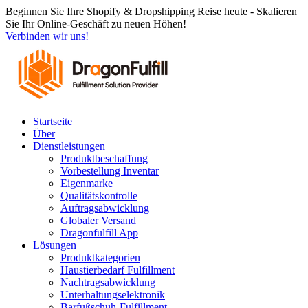
Zum
Beginnen Sie Ihre Shopify & Dropshipping Reise heute - Skalieren
Inhalt
Sie Ihr Online-Geschäft zu neuen Höhen!
springen
Verbinden wir uns!
Startseite
Über
Dienstleistungen
Produktbeschaffung
Vorbestellung Inventar
Eigenmarke
Qualitätskontrolle
Auftragsabwicklung
Globaler Versand
Dragonfulfill App
Lösungen
Produktkategorien
Haustierbedarf Fulfillment
Nachtragsabwicklung
Unterhaltungselektronik
Barfußschuh-Fulfillment