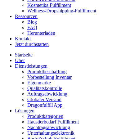
Kosmetika Fulfillment
Wellness-Dropshipping-Fulfillment
Ressourcen
Blog
FAQ
Herunterladen
Kontakt
Jetzt durchstarten
Startseite
Über
Dienstleistungen
Produktbeschaffung
Vorbestellung Inventar
Eigenmarke
Qualitätskontrolle
Auftragsabwicklung
Globaler Versand
Dragonfulfill App
Lösungen
Produktkategorien
Haustierbedarf Fulfillment
Nachtragsabwicklung
Unterhaltungselektronik
Barfußschuh-Fulfillment