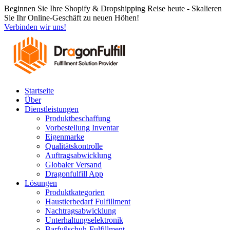
Zum
Beginnen Sie Ihre Shopify & Dropshipping Reise heute - Skalieren
Inhalt
Sie Ihr Online-Geschäft zu neuen Höhen!
springen
Verbinden wir uns!
Startseite
Über
Dienstleistungen
Produktbeschaffung
Vorbestellung Inventar
Eigenmarke
Qualitätskontrolle
Auftragsabwicklung
Globaler Versand
Dragonfulfill App
Lösungen
Produktkategorien
Haustierbedarf Fulfillment
Nachtragsabwicklung
Unterhaltungselektronik
Barfußschuh-Fulfillment