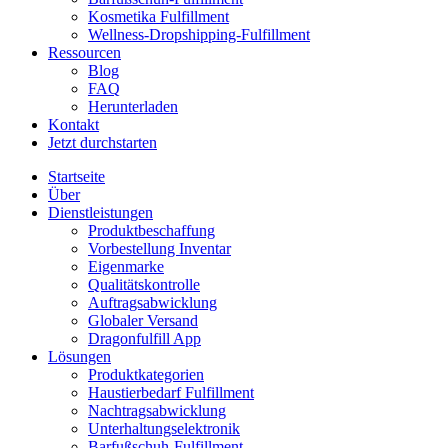
Kosmetika Fulfillment
Wellness-Dropshipping-Fulfillment
Ressourcen
Blog
FAQ
Herunterladen
Kontakt
Jetzt durchstarten
Startseite
Über
Dienstleistungen
Produktbeschaffung
Vorbestellung Inventar
Eigenmarke
Qualitätskontrolle
Auftragsabwicklung
Globaler Versand
Dragonfulfill App
Lösungen
Produktkategorien
Haustierbedarf Fulfillment
Nachtragsabwicklung
Unterhaltungselektronik
Barfußschuh-Fulfillment