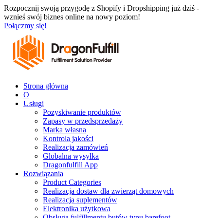
Przejdź
Rozpocznij swoją przygodę z Shopify i Dropshipping już dziś -
do
wznieś swój biznes online na nowy poziom!
treści
Połączmy się!
Strona główna
O
Usługi
Pozyskiwanie produktów
Zapasy w przedsprzedaży
Marka własna
Kontrola jakości
Realizacja zamówień
Globalna wysyłka
Dragonfulfill App
Rozwiązania
Product Categories
Realizacja dostaw dla zwierząt domowych
Realizacja suplementów
Elektronika użytkowa
Obsługa fulfillmentu butów typu barefoot