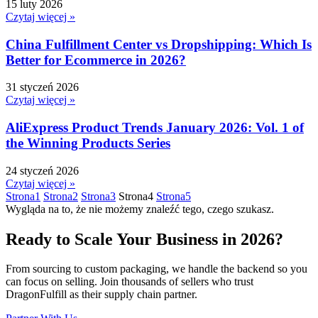
15 luty 2026
Czytaj więcej »
China Fulfillment Center vs Dropshipping: Which Is
Better for Ecommerce in 2026?
31 styczeń 2026
Czytaj więcej »
AliExpress Product Trends January 2026: Vol. 1 of
the Winning Products Series
24 styczeń 2026
Czytaj więcej »
Strona
1
Strona
2
Strona
3
Strona
4
Strona
5
Wygląda na to, że nie możemy znaleźć tego, czego szukasz.
Ready to Scale Your Business in 2026?
From sourcing to custom packaging, we handle the backend so you
can focus on selling. Join thousands of sellers who trust
DragonFulfill as their supply chain partner.