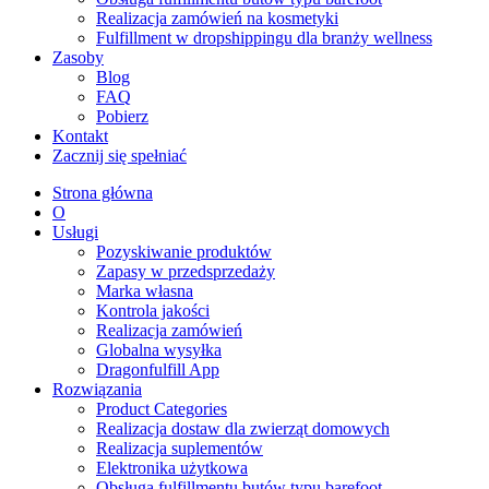
Realizacja zamówień na kosmetyki
Fulfillment w dropshippingu dla branży wellness
Zasoby
Blog
FAQ
Pobierz
Kontakt
Zacznij się spełniać
Strona główna
O
Usługi
Pozyskiwanie produktów
Zapasy w przedsprzedaży
Marka własna
Kontrola jakości
Realizacja zamówień
Globalna wysyłka
Dragonfulfill App
Rozwiązania
Product Categories
Realizacja dostaw dla zwierząt domowych
Realizacja suplementów
Elektronika użytkowa
Obsługa fulfillmentu butów typu barefoot