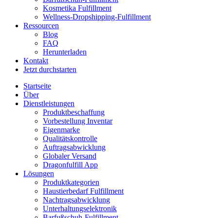
Kosmetika Fulfillment
Wellness-Dropshipping-Fulfillment
Ressourcen
Blog
FAQ
Herunterladen
Kontakt
Jetzt durchstarten
Startseite
Über
Dienstleistungen
Produktbeschaffung
Vorbestellung Inventar
Eigenmarke
Qualitätskontrolle
Auftragsabwicklung
Globaler Versand
Dragonfulfill App
Lösungen
Produktkategorien
Haustierbedarf Fulfillment
Nachtragsabwicklung
Unterhaltungselektronik
Barfußschuh-Fulfillment