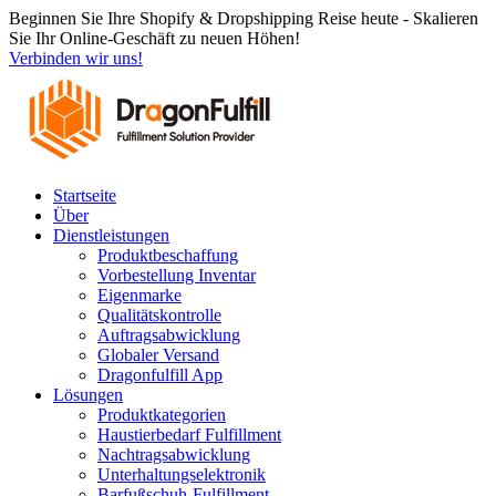
Zum
Beginnen Sie Ihre Shopify & Dropshipping Reise heute - Skalieren
Inhalt
Sie Ihr Online-Geschäft zu neuen Höhen!
springen
Verbinden wir uns!
Startseite
Über
Dienstleistungen
Produktbeschaffung
Vorbestellung Inventar
Eigenmarke
Qualitätskontrolle
Auftragsabwicklung
Globaler Versand
Dragonfulfill App
Lösungen
Produktkategorien
Haustierbedarf Fulfillment
Nachtragsabwicklung
Unterhaltungselektronik
Barfußschuh-Fulfillment